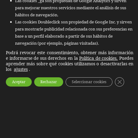
Las cookies _ga son propiedad de Google Analytics y sirven
para mejorar nuestros servicios mediante el análisis de sus
Tipo de
Plazo
Base Legal
Acción
hábitos de navegación.
Documento
Mínimo
Recomenda
Las cookies Doubleclick son propiedad de Google Inc. y sirven
para mostrarle publicidad relacionada con sus preferencias en
Facturas
6 años
Art. 30
Destrucció
emitidas y
Código de
certificada
base a un perfil elaborado a partir de sus hábitos de
recibidas
Comercio
ELIMINA®
navegación (por ejemplo, páginas visitadas).
Documentación
6 años
Normativa
Destrucció
Podrá revocar este consentimiento, obtener más información
de operaciones
Mercantil
confidencia
e informarse de sus derechos en la
Política de cookies.
Puedes
aprender más sobre qué cookies utilizamos o desactivarlas en
internacionales
e IVA
los
ajustes
.
Libros oficiales
Permanente
Código de
Custodia en
CERRA
de contabilidad
Comercio
Archivo
Aceptar
Rechazar
Seleccionar cookies
y actas
Blindado
Facturas de
Hasta 15
Ley del
Verificació
activos
años
Impuesto
contable y
amortizables
sobre
trituración
Sociedades