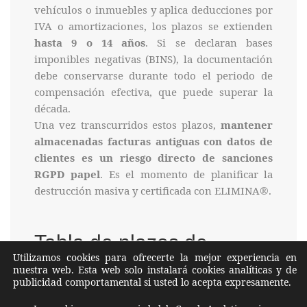
vehículos o inmuebles y aplica deducciones por
IVA o amortizaciones, los plazos se extienden
hasta 9 o 14 años
. Si se declaran bases
imponibles negativas (BINS), la documentación
debe conservarse durante todo el periodo de
compensación efectiva, que puede superar la
década.
Una vez transcurridos estos plazos,
mantener
almacenadas facturas antiguas con datos de
clientes es un riesgo directo de sanciones
RGPD papel
. Es el momento de planificar la
destrucción masiva y certificada con ELIMINA®.
Tabla de plazos de
Utilizamos cookies para ofrecerte la mejor experiencia en
conservación documental
nuestra web. Esta web solo instalará cookies analíticas y de
publicidad comportamental si usted lo acepta expresamente.
obligatoria en Mallorca