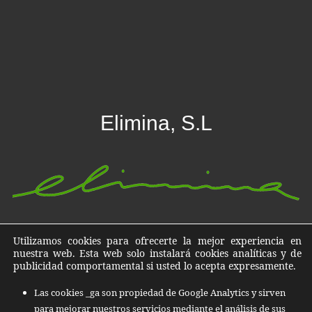
Elimina, S.L
Destrucción de datos, documentos y archivos en Islas
Utilizamos cookies para ofrecerte la mejor experiencia en
Baleares, Islas Canarias y todo el territorio Nacional
nuestra web. Esta web solo instalará cookies analíticas y de
publicidad comportamental si usted lo acepta expresamente.
C/ Quatre de Novembre, nº 13 07011
Las cookies _ga son propiedad de Google Analytics y sirven
Polígono Can Valero Palma de Mallorca
para mejorar nuestros servicios mediante el análisis de sus