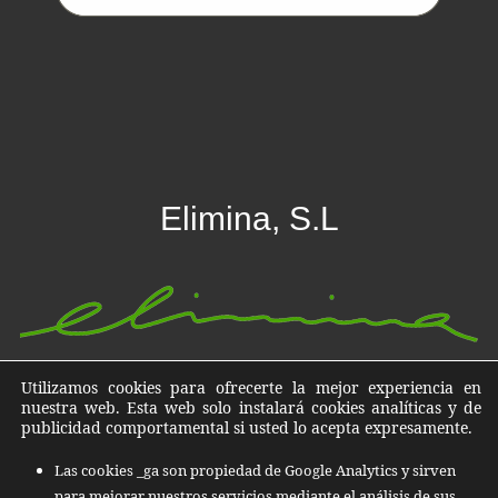
Elimina, S.L
Destrucción de datos, documentos y archivos en Islas
Utilizamos cookies para ofrecerte la mejor experiencia en
nuestra web. Esta web solo instalará cookies analíticas y de
Baleares, Islas Canarias y todo el territorio Nacional
publicidad comportamental si usted lo acepta expresamente.
C/ Quatre de Novembre, nº 13 07011
Las cookies _ga son propiedad de Google Analytics y sirven
Polígono Can Valero Palma de Mallorca
para mejorar nuestros servicios mediante el análisis de sus