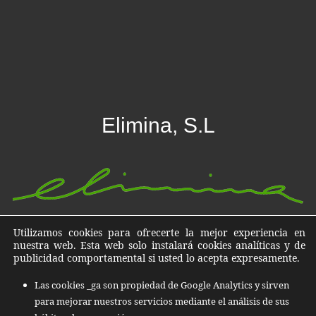
Elimina, S.L
Destrucción de datos, documentos y archivos en Islas
Utilizamos cookies para ofrecerte la mejor experiencia en
nuestra web. Esta web solo instalará cookies analíticas y de
Baleares, Islas Canarias y todo el territorio Nacional
publicidad comportamental si usted lo acepta expresamente.
C/ Quatre de Novembre, nº 13 07011
Las cookies _ga son propiedad de Google Analytics y sirven
Polígono Can Valero Palma de Mallorca
para mejorar nuestros servicios mediante el análisis de sus