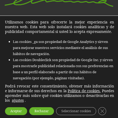
Destrucción de datos, documentos y archivos en Islas
Utilizamos cookies para ofrecerte la mejor experiencia en
Baleares, Islas Canarias y todo el territorio Nacional
nuestra web. Esta web solo instalará cookies analíticas y de
publicidad comportamental si usted lo acepta expresamente.
C/ Quatre de Novembre, nº 13 07011
Las cookies _ga son propiedad de Google Analytics y sirven
Polígono Can Valero Palma de Mallorca
para mejorar nuestros servicios mediante el análisis de sus
+34 971 253 053
hábitos de navegación.
Las cookies Doubleclick son propiedad de Google Inc. y sirven
Email:
info@elimina.info
para mostrarle publicidad relacionada con sus preferencias en
base a un perfil elaborado a partir de sus hábitos de
navegación (por ejemplo, páginas visitadas).
Podrá revocar este consentimiento, obtener más información
e informarse de sus derechos en la
Política de cookies.
Puedes
aprender más sobre qué cookies utilizamos o desactivarlas en
los
ajustes
.
COPYRIGHT © 2025 ELIMINA | SITIO WEB DESARROLLADO POR
TVBGN
CERRA
Aceptar
Rechazar
Seleccionar cookies
AVISO LEGAL
|
CONTACTO
|
LÍNEAS DE SERVICIO
|
POLÍTICA DE