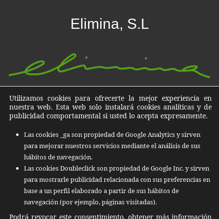
Elimina, S.L
Utilizamos cookies para ofrecerte la mejor experiencia en
Destrucción de datos, documentos y archivos en Islas
nuestra web. Esta web solo instalará cookies analíticas y de
Baleares, Islas Canarias y todo el territorio Nacional
publicidad comportamental si usted lo acepta expresamente.
C/ Quatre de Novembre, nº 13 07011
Las cookies _ga son propiedad de Google Analytics y sirven
para mejorar nuestros servicios mediante el análisis de sus
Polígono Can Valero Palma de Mallorca
hábitos de navegación.
+34 971 253 053
Las cookies Doubleclick son propiedad de Google Inc. y sirven
para mostrarle publicidad relacionada con sus preferencias en
Email:
info@elimina.info
base a un perfil elaborado a partir de sus hábitos de
navegación (por ejemplo, páginas visitadas).
Podrá revocar este consentimiento, obtener más información