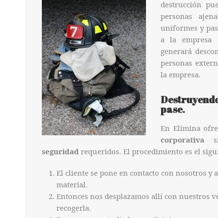
destrucción pu
personas ajen
uniformes y pas
a la empresa 
generará descon
personas extern
la empresa.
Destruyendo
pase
.
En Elimina of
corporativa
si
seguridad
requeridos. El procedimiento es el sigu
El cliente se pone en contacto con nosotros y
material.
Entonces nos desplazamos allí con nuestros ve
recogerla.